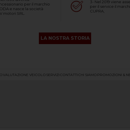
3- Nel 2019 viene as
ncessionario per il marchio
per il service il marc
ODA e nasce la società
CUPRA,
V motori SRL.
LA NOSTRA STORIA
IO
VALUTAZIONE VEICOLO
SERVIZI
CONTATTI
CHI SIAMO
PROMOZIONI & N