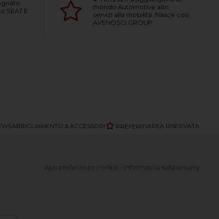
segnato
mondo Automotive altri
hio SEAT E
servizi alla mobilità. Nasce cosi
AVENOSO GROUP
EWS
ABBIGLIAMENTO & ACCESSORI
AREA RISERVATA
PREFERITI
Apri preferenze cookie
-
Informativa sulla privacy