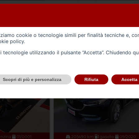
AVENOSO, CONCESSIONARI
NOLEGGIO A BREVE E LUNGO TERMINE
izziamo cookie o tecnologie simili per finalità tecniche e, co
kie policy
.
tali tecnologie utilizzando il pulsante “Accetta”. Chiudendo q
Scopri di più e personalizza
Rifiuta
Accetta
nzina
01/0001
205490 km
gasolio
09/2020