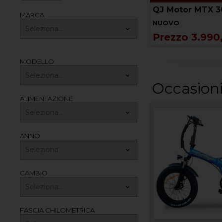
J Motor SVT 650
QJ Motor MTX 3
MARCA
USATO
NUOVO
Prezzo 6.200,00 €
Prezzo 3.990
MODELLO
Occasioni
ALIMENTAZIONE
ANNO
CAMBIO
FASCIA CHILOMETRICA