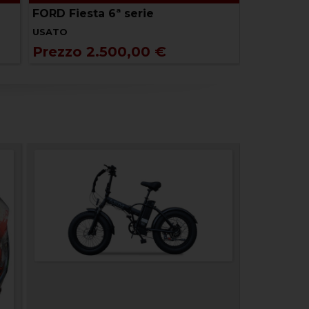
FORD Fiesta 6ª serie
QJ Motor
USATO
NUOVO
Prezzo 2.500,00 €
Prezzo 