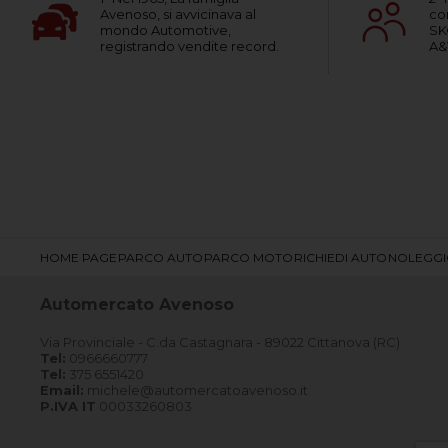
Avenoso, si avvicinava al
co
mondo Automotive,
SK
registrando vendite record.
A&
HOME PAGE
PARCO AUTO
PARCO MOTO
RICHIEDI AUTO
NOLEGG
Automercato Avenoso
Via Provinciale - C.da Castagnara - 89022 Cittanova (RC)
Tel:
0966660777
Tel:
375 6551420
Email:
michele@automercatoavenoso.it
P.IVA IT
00033260803