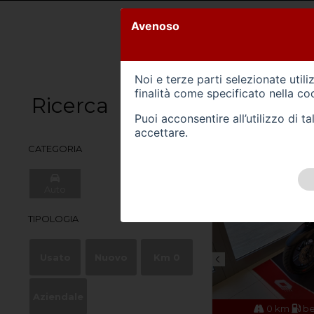
AUTOMERCATO 
Avenoso
Noi e terze parti selezionate util
finalità come specificato nella
coo
Ricerca
Vetrina
Puoi acconsentire all’utilizzo di 
accettare.
CATEGORIA
Auto
Moto
TIPOLOGIA
Usato
Nuovo
Km 0
Aziendale
5608 km
benzina
08/2024
0 km
be