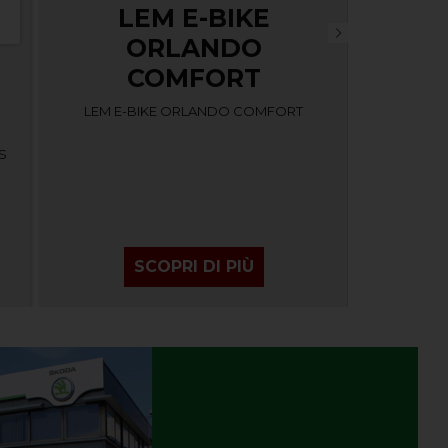
LEM E-BIKE
ORLANDO
MO
COMFORT
ELET
LEM E-BIKE ORLANDO COMFORT
NEW MONO
S
SCOPRI DI PIÙ