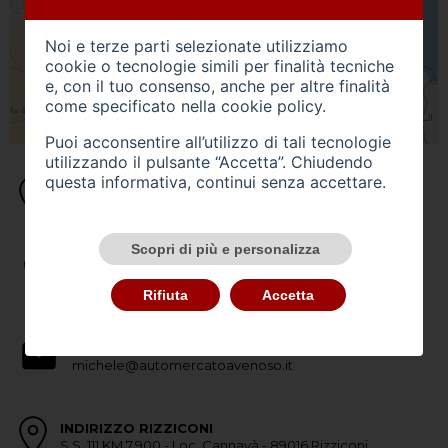
Noi e terze parti selezionate utilizziamo
cookie o tecnologie simili per finalità tecniche
e, con il tuo consenso, anche per altre finalità
come specificato nella
cookie policy
.
Puoi acconsentire all’utilizzo di tali tecnologie
utilizzando il pulsante “Accetta”. Chiudendo
questa informativa, continui senza accettare.
INDIRIZZO CITTANOVA
Via Provinciale - C.da Castagnara - 89022 Cittanova (RC)
Scopri di più e personalizza
TEL. CITTANOVA
0966660777
Rifiuta
Accetta
EMAIL CITTANOVA
michele@automercatoavenoso.it
INDIRIZZO RIZZICONI
S.S. 111 KM 7,900 - Loc. Cannavà - 89016 Rizziconi