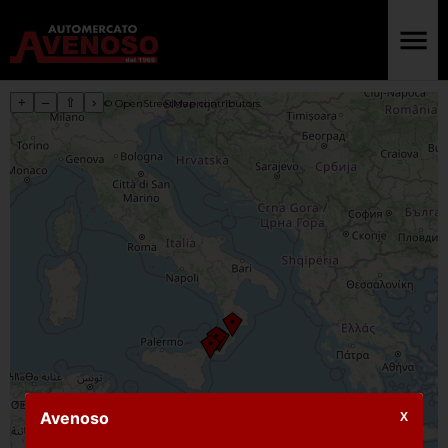
+
–
⇧
›
©
OpenStreetMap
contributors.
Avenoso
X