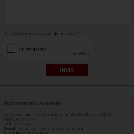
Accetto le condizioni della privacy*
Automercato Avenoso
Via Provinciale - C.da Castagnara - 89022 Cittanova (RC)
Tel:
0966660777
Tel:
375 6551420
Email:
michele@automercatoavenoso.it
P.IVA IT
00033260803