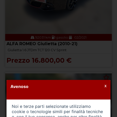
92031 km
gasolio
02/2021
ALFA ROMEO Giulietta (2010-21)
Giulietta 1.6 JTDm TCT 120 CV Sprint
Prezzo 16.800,00 €
Avenoso
X
Noi e terze parti selezionate utilizziamo
cookie o tecnologie simili per finalità tecniche
e, con il tuo consenso, anche per altre finalità