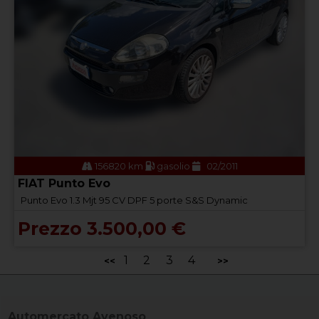
156820 km
gasolio
02/2011
FIAT Punto Evo
Punto Evo 1.3 Mjt 95 CV DPF 5 porte S&S Dynamic
Prezzo 3.500,00 €
1
2
3
4
<<
>>
Automercato Avenoso