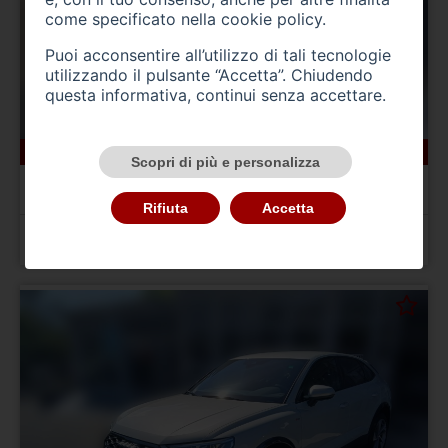
come specificato nella
cookie policy
.
Puoi acconsentire all’utilizzo di tali tecnologie
utilizzando il pulsante “Accetta”. Chiudendo
questa informativa, continui senza accettare.
19594 km
benzina
05/2024
Scopri di più e personalizza
AUDI A1 2ª serie
A1 allstreet 30 TFSI Business
Rifiuta
Accetta
Prezzo 24.900,00 €