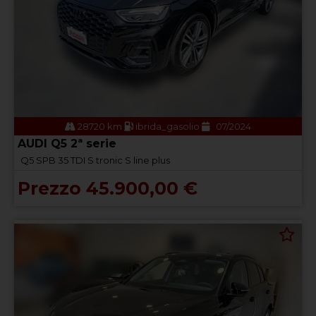
28720 km
ibrida_gasolio
07/2024
AUDI Q5 2ª serie
Q5 SPB 35 TDI S tronic S line plus
Prezzo 45.900,00 €