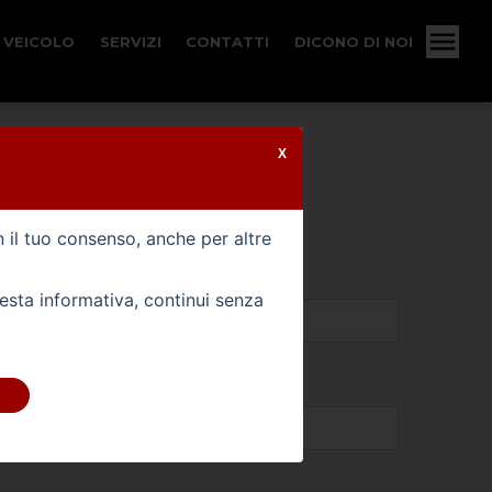
 VEICOLO
SERVIZI
CONTATTI
DICONO DI NOI
X
n il tuo consenso, anche per altre
uesta informativa, continui senza