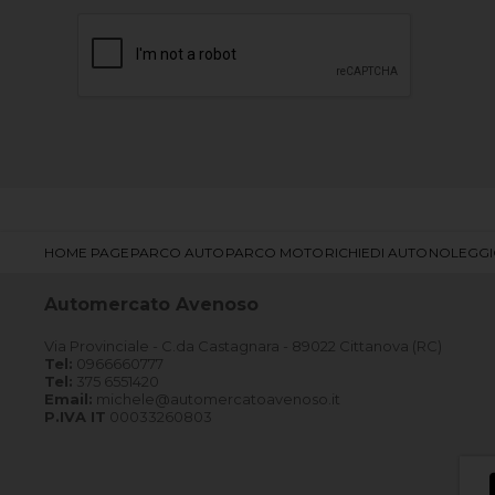
HOME PAGE
PARCO AUTO
PARCO MOTO
RICHIEDI AUTO
NOLEGG
Automercato Avenoso
Via Provinciale - C.da Castagnara - 89022 Cittanova (RC)
Tel:
0966660777
Tel:
375 6551420
Email:
michele@automercatoavenoso.it
P.IVA IT
00033260803