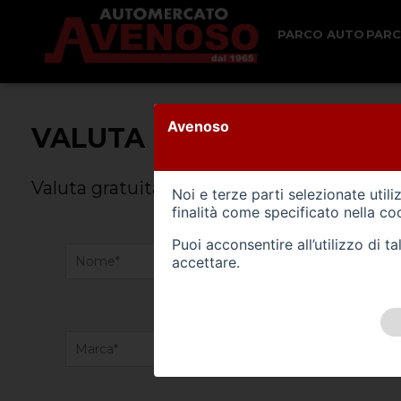
PARCO AUTO
PAR
Avenoso
VALUTA IL TUO VEICOLO
Valuta gratuitamente il tuo veicolo usato.
Noi e terze parti selezionate util
finalità come specificato nella
coo
Puoi acconsentire all’utilizzo di 
accettare.