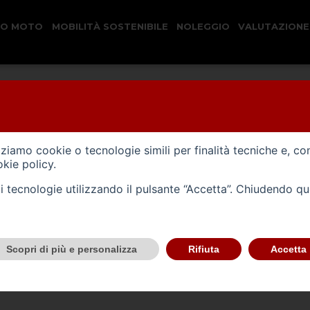
CO MOTO
MOBILITÀ SOSTENIBILE
NOLEGGIO
VALUTAZIONE
 Compila il form per avere un preventivo
izziamo cookie o tecnologie simili per finalità tecniche e, co
kie policy
.
tali tecnologie utilizzando il pulsante “Accetta”. Chiudendo q
Scopri di più e personalizza
Rifiuta
Accetta