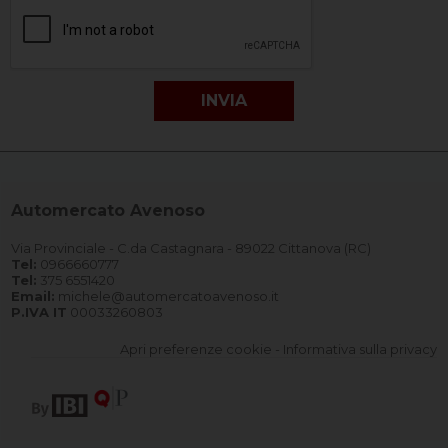
Automercato Avenoso
Via Provinciale - C.da Castagnara - 89022 Cittanova (RC)
Tel:
0966660777
Tel:
375 6551420
Email:
michele@automercatoavenoso.it
P.IVA IT
00033260803
Apri preferenze cookie
-
Informativa sulla privacy