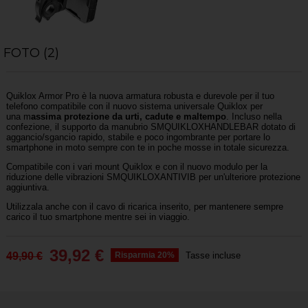
FOTO (2)
Quiklox Armor Pro è la nuova armatura
robusta e durevole
per il tuo
telefono compatibile con il
nuovo sistema universale Quiklox
per
una
m
assima protezione da urti, cadute e maltempo
. Incluso nella
confezione, il supporto da manubrio
SMQUIKLOXHANDLEBAR
dotato di
aggancio/sgancio rapido, stabile e poco ingombrante per
portare lo
smartphone in moto sempre con te in poche mosse in totale sicurezza.
Compatibile con i vari mount Quiklox e con il nuovo modulo per la
riduzione delle vibrazioni
SMQUIKLOXANTIVIB
per un'ulteriore protezione
aggiuntiva.
Utilizzala anche con il cavo di ricarica inserito, per mantenere sempre
carico il tuo smartphone mentre sei in viaggio.
39,92 €
49,90 €
Risparmia 20%
Tasse incluse