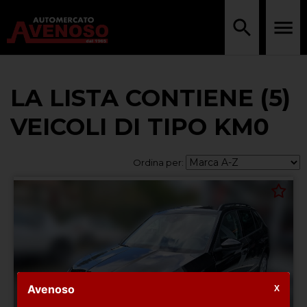
LA LISTA CONTIENE (5)
VEICOLI DI TIPO KM0
Ordina per:
Avenoso
X