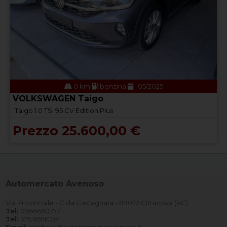
0 km
benzina
05/2025
VOLKSWAGEN Taigo
Taigo 1.0 TSI 95 CV Edition Plus
Prezzo 25.600,00 €
Automercato Avenoso
Via Provinciale - C.da Castagnara - 89022 Cittanova (RC)
Tel:
0966660777
Tel:
375 6551420