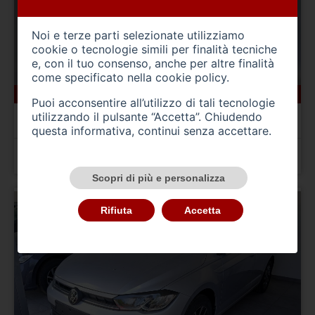
Noi e terze parti selezionate utilizziamo
cookie o tecnologie simili per finalità tecniche
e, con il tuo consenso, anche per altre finalità
come specificato nella
cookie policy
.
23 km
benzina
04/2025
Puoi acconsentire all’utilizzo di tali tecnologie
SKODA Kamiq
utilizzando il pulsante “Accetta”. Chiudendo
Kamiq 1.0 TSI 115 CV DSG Black Dots
questa informativa, continui senza accettare.
Prezzo 26.500,00 €
Scopri di più e personalizza
Rifiuta
Accetta