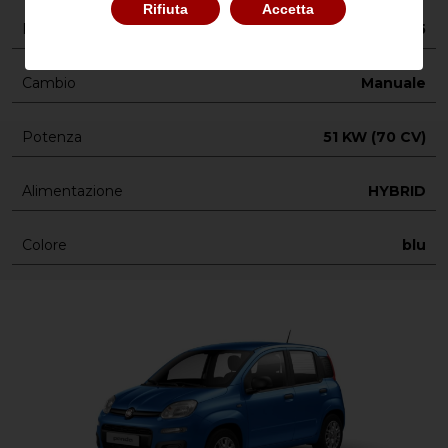
Rifiuta
Accetta
Posti
5
Cambio
Manuale
Potenza
51 KW (70 CV)
Alimentazione
HYBRID
Colore
blu