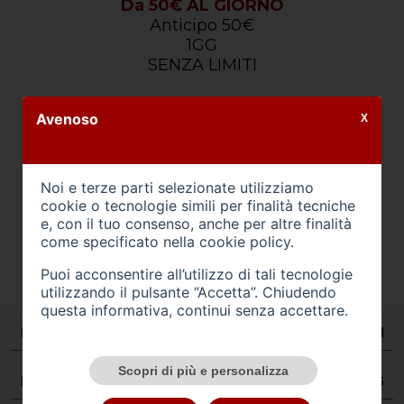
Da 50€ AL GIORNO
Anticipo 50€
1GG
SENZA LIMITI
Avenoso
X
Noi e terze parti selezionate utilizziamo
cookie o tecnologie simili per finalità tecniche
e, con il tuo consenso, anche per altre finalità
come specificato nella
cookie policy
.
Puoi acconsentire all’utilizzo di tali tecnologie
utilizzando il pulsante “Accetta”. Chiudendo
questa informativa, continui senza accettare.
Marca/Modello
FIAT PANDA 1.0 FireFly S&S Hybrid
Scopri di più e personalizza
Porte
5