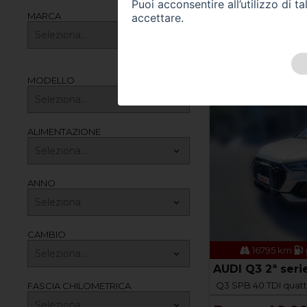
Puoi acconsentire all’utilizzo di 
MARCA
accettare.
ALFA ROMEO Giu
Giulia 2.2 Turbodiese
Prezzo 14.50
MODELLO
ALIMENTAZIONE
ANNO
CAMBIO
16795 km
AUDI Q3 2ª seri
Q3 SPB 40 TDI quattr
FASCIA CHILOMETRICA