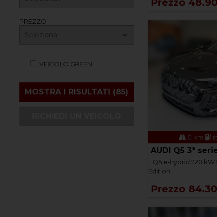
Prezzo 48.9
PREZZO
VEICOLO GREEN
RICHIEDI UN VEICOLO
0 km
i
AUDI Q5 3ª seri
Q5 e-hybrid 220 kW S
Edition
Prezzo 84.3