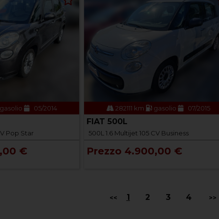
gasolio
05/2014
282111 km
gasolio
07/2015
FIAT 500L
CV Pop Star
500L 1.6 Multijet 105 CV Business
,00 €
Prezzo 4.900,00 €
1
2
3
4
<<
>>