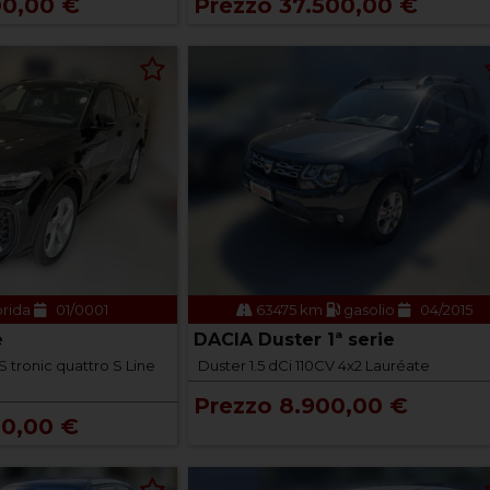
00,00 €
Prezzo 37.500,00 €
brida
01/0001
63475 km
gasolio
04/2015
e
DACIA Duster 1ª serie
 tronic quattro S Line
Duster 1.5 dCi 110CV 4x2 Lauréate
Prezzo 8.900,00 €
00,00 €