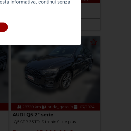
uesta informativa, continui senza
)
AUDI A1 2ª serie
A1 allstreet 30 TFSI Business
Prezzo 24.900,00 €
28720 km
ibrida_gasolio
07/2024
AUDI Q5 2ª serie
Q5 SPB 35 TDI S tronic S line plus