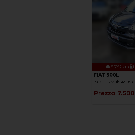
93192 km
FIAT 500L
500L 1.3 Multijet 85 
Prezzo 7.500