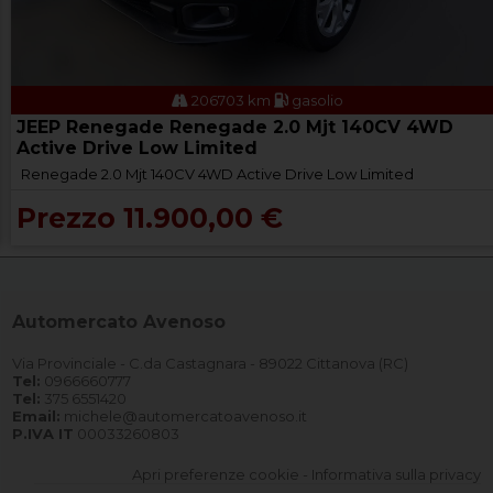
206703 km
gasolio
JEEP Renegade Renegade 2.0 Mjt 140CV 4WD
Active Drive Low Limited
Renegade 2.0 Mjt 140CV 4WD Active Drive Low Limited
Prezzo 11.900,00 €
Automercato Avenoso
Via Provinciale - C.da Castagnara - 89022 Cittanova (RC)
Tel:
0966660777
Tel:
375 6551420
Email:
michele@automercatoavenoso.it
P.IVA IT
00033260803
Apri preferenze cookie
-
Informativa sulla privacy