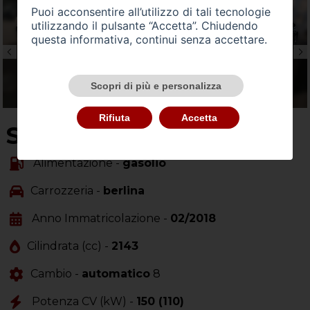
Puoi acconsentire all’utilizzo di tali tecnologie
utilizzando il pulsante “Accetta”. Chiudendo
questa informativa, continui senza accettare.
Scopri di più e personalizza
Rifiuta
Accetta
SU QUEST'AUTO
Alimentazione -
gasolio
Carrozzeria -
berlina
Anno Immatricolazione -
02/2018
Cilindrata (cc) -
2143
Cambio -
automatico
8
Potenza CV (kW) -
150 (110)