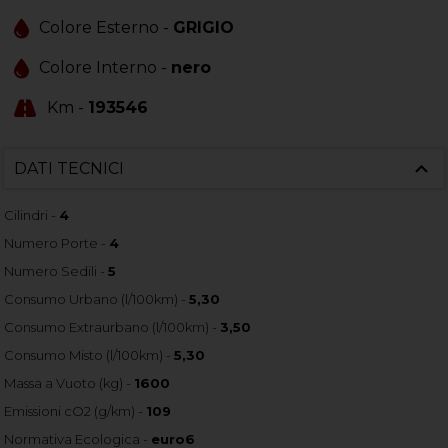
Colore Esterno -
GRIGIO
Colore Interno -
nero
Km -
193546
DATI TECNICI
Cilindri -
4
Numero Porte -
4
Numero Sedili -
5
Consumo Urbano (l/100km) -
5,30
Consumo Extraurbano (l/100km) -
3,50
Consumo Misto (l/100km) -
5,30
Massa a Vuoto (kg) -
1600
Emissioni cO2 (g/km) -
109
Normativa Ecologica -
euro6