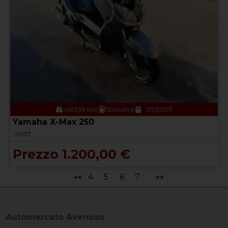
48399 km
benzina
09/2007
Yamaha X-Max 250
2007
Prezzo 1.200,00 €
4
5
6
7
<<
>>
Automercato Avenoso