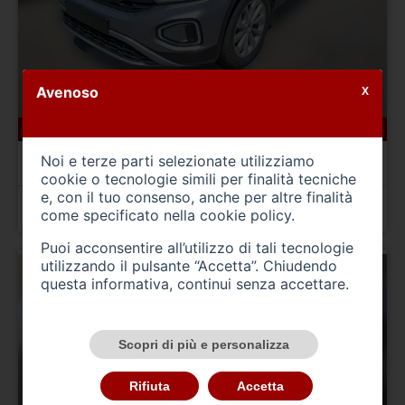
Avenoso
X
0 km
gasolio
05/2025
VOLKSWAGEN T-Roc
Noi e terze parti selezionate utilizziamo
T-Roc 2.0 TDI SCR Edition Plus
cookie o tecnologie simili per finalità tecniche
e, con il tuo consenso, anche per altre finalità
Prezzo 33.000,00 €
come specificato nella
cookie policy
.
Puoi acconsentire all’utilizzo di tali tecnologie
utilizzando il pulsante “Accetta”. Chiudendo
questa informativa, continui senza accettare.
Scopri di più e personalizza
Rifiuta
Accetta