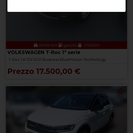
151450 km
gasolio
03/2020
VOLKSWAGEN T-Roc 1ª serie
T-Roc 1.6 TDI SCR Business BlueMotion Technology
Prezzo 17.500,00 €