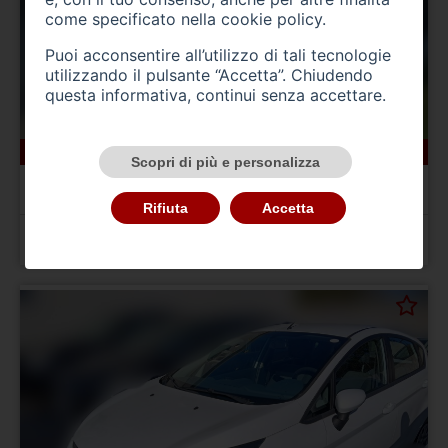
come specificato nella
cookie policy
.
Puoi acconsentire all’utilizzo di tali tecnologie
utilizzando il pulsante “Accetta”. Chiudendo
questa informativa, continui senza accettare.
67572 km
benzina
11/2019
Scopri di più e personalizza
FORD EcoSport
1.0 EcoBoost 100 CV ST-Line
Rifiuta
Accetta
Prezzo 12.200,00 €