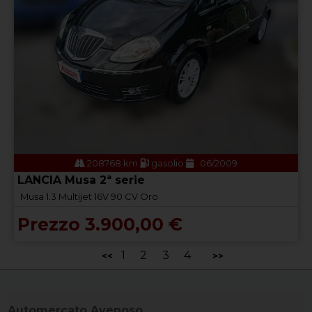
208768 km
gasolio
06/2009
LANCIA Musa 2ª serie
Musa 1.3 Multijet 16V 90 CV Oro
Prezzo 3.900,00 €
1
2
3
4
<<
>>
Automercato Avenoso