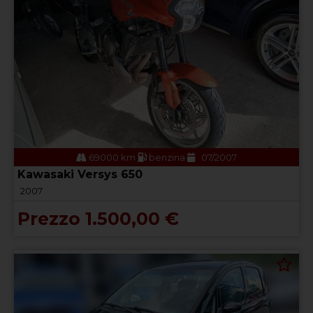
69000 km
benzina
07/2007
Kawasaki Versys 650
2007
Prezzo 1.500,00 €