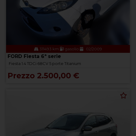
311493 km
gasolio
02/2009
FORD Fiesta 6ª serie
Fiesta 1.4 TDCi 68CV 5 porte Titanium
Prezzo 2.500,00 €