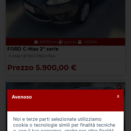
155765 km
gasolio
01/2014
FORD C-Max 2ª serie
C-Max 1.6 TDCi 115CV Plus
Prezzo 5.900,00 €
Avenoso
X
Noi e terze parti selezionate utilizziamo
cookie o tecnologie simili per finalità tecniche
e, con il tuo consenso, anche per altre finalità