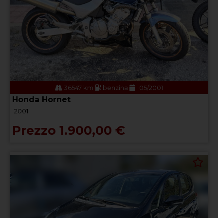
36547 km
benzina
05/2001
Honda Hornet
2001
Prezzo 1.900,00 €