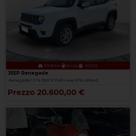
31418 km
ibrida
11/2022
JEEP Renegade
Renegade 1.3 T4 190CV PHEV 4xe AT6 Limited
Prezzo 20.600,00 €